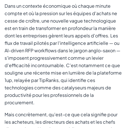
Dans un contexte économique où chaque minute
compte et où la pression sur les équipes d'achats ne
cesse de croître, une nouvelle vague technologique
est en train de transformer en profondeur la manière
dont les entreprises gèrent leurs appels d'offres. Les
flux de travail pilotés par l'intelligence artificielle — ou
AI-driven RFP workflows
dans le jargon anglo-saxon —
Annuler
Envoyer le lien
s'imposent progressivement comme un levier
d'efficacité incontournable. C'est notamment ce que
souligne une récente mise en lumière de la plateforme
1up, relayée par TipRanks, qui identifie ces
technologies comme des catalyseurs majeurs de
productivité pour les professionnels de la
procurement.
Mais concrètement, qu'est-ce que cela signifie pour
les acheteurs, les directeurs des achats et les chefs