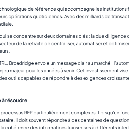
chnologique de référence qui accompagne les institutions fi
leurs opérations quotidiennes. Avec des milliards de trans
ndiale.
ui se concentre sur deux domaines clés : la due diligence o
ecteur de la retraite de centraliser, automatiser et optimis
eurs.
RL, Broadridge envoie un message clair au marché : l'autom
njeu majeur pour les années à venir. Cet investissement vis
nt des outils capables de répondre à des exigences croissan
e à résoudre
des processus RFP particulièrement complexes. Lorsqu'un f
tataire, il doit souvent répondre à des centaines de questio
e la cohérence des informations transmises à différents inter