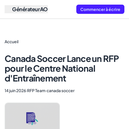
GénérateurAO
Commencer à écrire
Accueil
Canada Soccer Lance un RFP
pour le Centre National
d'Entraînement
14 juin 2026
·
RFP Team
·
canada soccer