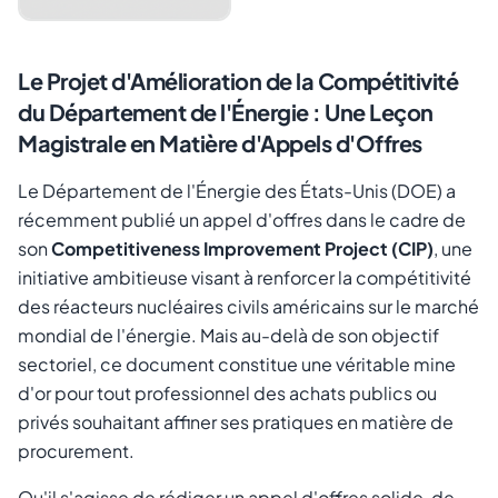
Le Projet d'Amélioration de la Compétitivité
du Département de l'Énergie : Une Leçon
Magistrale en Matière d'Appels d'Offres
Le Département de l'Énergie des États-Unis (DOE) a
récemment publié un appel d'offres dans le cadre de
son
Competitiveness Improvement Project (CIP)
, une
Annuler
Envoyer le lien
initiative ambitieuse visant à renforcer la compétitivité
des réacteurs nucléaires civils américains sur le marché
mondial de l'énergie. Mais au-delà de son objectif
sectoriel, ce document constitue une véritable mine
d'or pour tout professionnel des achats publics ou
privés souhaitant affiner ses pratiques en matière de
procurement.
Qu'il s'agisse de rédiger un appel d'offres solide, de