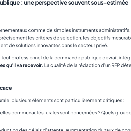
publique : une perspective souvent sous-estimée
ernementaux comme de simples instruments administratifs. O
 précisément les critères de sélection, les objectifs mesurabl
t de solutions innovantes dans le secteur privé.
tout professionnel de la commande publique devrait intégr
s qu'il va recevoir
. La qualité de la rédaction d'un RFP dé
icace
rale, plusieurs éléments sont particulièrement critiques :
elles communautés rurales sont concernées ? Quels groupe
éduction des délais d'attente, augmentation du taux de cons