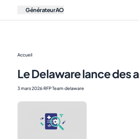
GénérateurAO
Accueil
Le Delaware lance des ap
3 mars 2026
·
RFP Team
·
delaware