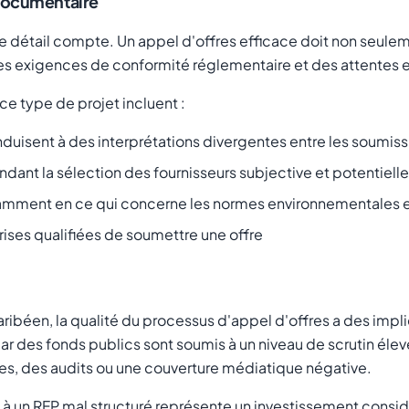
 Documentaire
e détail compte. Un appel d'offres efficace doit non seulem
, des exigences de conformité réglementaire et des attentes
ce type de projet incluent :
duisent à des interprétations divergentes entre les soumiss
endant la sélection des fournisseurs subjective et potentie
tamment en ce qui concerne les normes environnementales e
ises qualifiées de soumettre une offre
béen, la qualité du processus d'appel d'offres a des implica
 par des fonds publics sont soumis à un niveau de scrutin é
es, des audits ou une couverture médiatique négative.
 à un RFP mal structuré représente un investissement consid