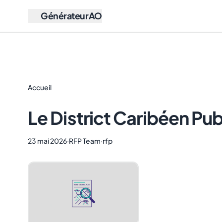
GénérateurAO
Accueil
Le District Caribéen Publ
23 mai 2026
·
RFP Team
·
rfp