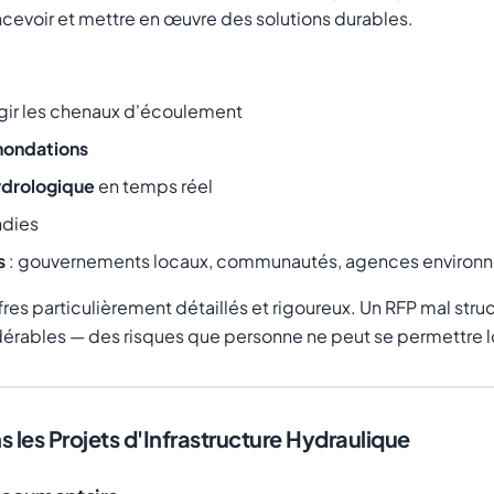
ncevoir et mettre en œuvre des solutions durables.
rgir les chenaux d'écoulement
inondations
ydrologique
en temps réel
dies
s
: gouvernements locaux, communautés, agences environ
res particulièrement détaillés et rigoureux. Un RFP mal stru
ables — des risques que personne ne peut se permettre lor
s les Projets d'Infrastructure Hydraulique