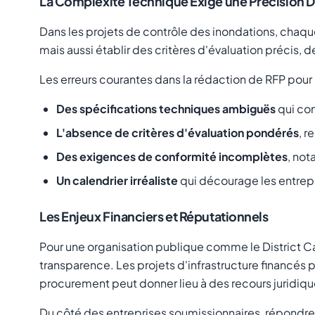
La Complexité Technique Exige une Précision
Dans les projets de contrôle des inondations, chaqu
mais aussi établir des critères d'évaluation précis
Les erreurs courantes dans la rédaction de RFP pour 
Des spécifications techniques ambiguës
qui con
L'absence de critères d'évaluation pondérés
, r
Des exigences de conformité incomplètes
, no
Un calendrier irréaliste
qui décourage les entrepr
Les Enjeux Financiers et Réputationnels
Pour une organisation publique comme le District Cari
transparence. Les projets d'infrastructure financés
procurement peut donner lieu à des recours juridiqu
Du côté des entreprises soumissionnaires, répondre