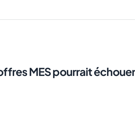
'offres MES pourrait échou
Annuler
Envoyer le lien